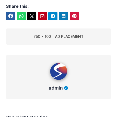
Share this:
Facebook
WhatsApp
Twitter
Email
Telegram
LinkedIn
Pinterest
750 x 100
AD PLACEMENT
admin
admin