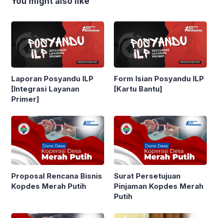
You might also like
Laporan Posyandu ILP
Form Isian Posyandu ILP
[Integrasi Layanan
[Kartu Bantu]
Primer]
Proposal Rencana Bisnis
Surat Persetujuan
Kopdes Merah Putih
Pinjaman Kopdes Merah
Putih