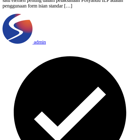
satu elemen penting dalam pelaksanaan Posyandu ILP adalah
penggunaan form isian standar […]
admin