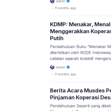
admin
Desa Merah Putih (KDMP). Dalam
.
11 months
ago
desa, peran surat kuasa ini pen
mekanisme dukungan pengembal
sesuai aturan, sehingga risiko 
KDMP: Menakar, Menala
dapat […]
Menggerakkan Koperas
Putih
Pendahuluan Buku “Menakar M
diterbitkan oleh KODE Indonesia
catatan sejarah kolektif mengen
Merah Putih (KDMP). Buku ini m
admin
Tenaga Pendamping Profesional 
.
11 months
ago
112 kabupaten/kota dan 28 provi
TPP ini, yang terdiri dari Pend
Pendamping Desa (PD), […]
Berita Acara Musdes P
Pinjaman Koperasi Des
Pendahuluan Seperti yang dike