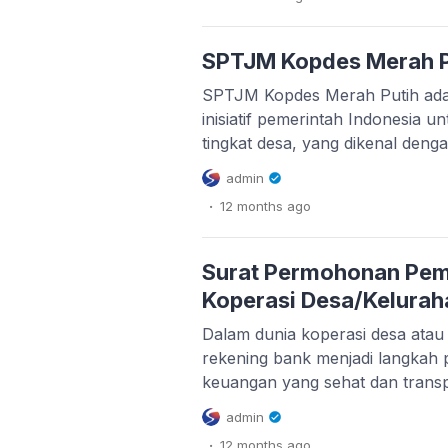
persetujuan pendanaan berupa 
oleh bank pemerintah, serta m
pengembalian pinjaman melalui
SPTJM Kopdes Merah P
DAU/DBH. Di tengah upaya peng
SPTJM Kopdes Merah Putih adal
inisiatif pemerintah Indonesia 
tingkat desa, yang dikenal den
Merah Putih. Peraturan ini diat
admin
Keuangan Nomor 49 Tahun 2025
.
12 months
ago
cara pinjaman untuk koperasi de
peraturan ini adalah untuk memf
pertanian berkelanjutan dan […]
Surat Permohonan Pem
Koperasi Desa/Kelurah
Dalam dunia koperasi desa ata
rekening bank menjadi langkah 
keuangan yang sehat dan transp
Desa/Kelurahan Merah Putih, ya
admin
contoh koperasi yang berkemba
.
12 months
ago