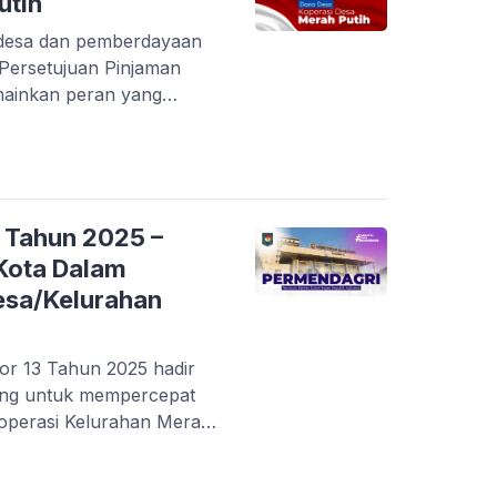
utih
desa dan pemberdayaan
Persetujuan Pinjaman
mainkan peran yang
aan musyawarah desa.
acuan bagi panitia tetapi
krasi dalam pengambilan
kehidupan masyarakat
ndalam mengenai aspek-
 Tahun 2025 –
Kota Dalam
esa/Kelurahan
r 13 Tahun 2025 hadir
ting untuk mempercepat
perasi Kelurahan Merah
. Dokumen ini
Kota dalam memberikan