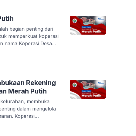
pinjaman yang disediakan
ekanisme dukungan
 penggunaan alokasi
utih
uatan koperasi lokal […]
ah bagian penting dari
untuk memperkuat koperasi
gan nama Koperasi Desa
ur dalam Peraturan Menteri
 yang mengatur tata
sa. Tujuan utama dari
asilitasi pertumbuhan
bukaan Rekening
an Merah Putih
u kelurahan, membuka
penting dalam mengelola
aran. Koperasi
ng menjadi salah satu
ng di masyarakat,