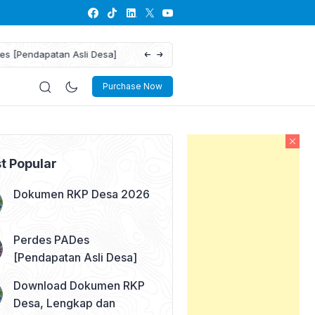
Download Dokumen RKP Desa, Lengkap 
Purchase Now
t Popular
Dokumen RKP Desa 2026
Perdes PADes
[Pendapatan Asli Desa]
Download Dokumen RKP
Desa, Lengkap dan