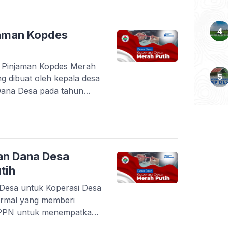
ekonomi warga desa.
s setiap aspek dalam
jaman Kopdes
n Pinjaman Kopdes Merah
g dibuat oleh kepala desa
Dana Desa pada tahun
 pembiayaan kegiatan
pdes MP). Dokumen ini
tratif bahwa kepala desa
 atas pemanfaatan alokasi
i desa, […]
an Dana Desa
tih
Desa untuk Koperasi Desa
ormal yang memberi
PPN untuk menempatkan
ran pinjaman Koperasi