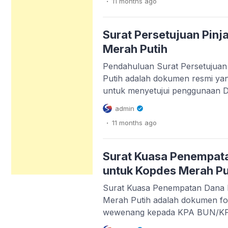
11 months
ago
menjadi pilar utama penggerak 
Artikel ini akan mengupas tunta
proposal tersebut, mulai […]
Surat Persetujuan Pin
Merah Putih
Pendahuluan Surat Persetujua
Putih adalah dokumen resmi yan
untuk menyetujui penggunaan 
anggaran tertentu dalam rangka
admin
Koperasi Desa Merah Putih (Ko
.
11 months
ago
berfungsi sebagai bukti adminis
memberikan persetujuan tertulis
Dana Desa untuk tujuan koperas
Surat Kuasa Penempat
untuk Kopdes Merah Pu
Surat Kuasa Penempatan Dana 
Merah Putih adalah dokumen f
wewenang kepada KPA BUN/K
Dana Desa ke rekening pembaya