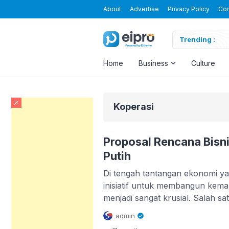
About
Advertise
Privacy Policy
Con
Trending :
Home
Business
Culture
Koperasi
Proposal Rencana Bisn
Putih
Di tengah tantangan ekonomi y
inisiatif untuk membangun keman
menjadi sangat krusial. Salah sa
semangat ini adalah Koperasi D
admin
sebuah proposal rencana bisnis
.