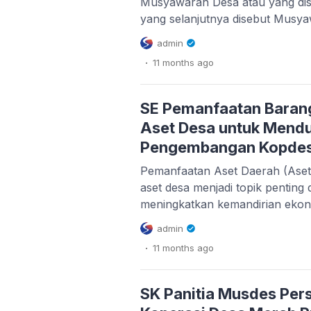
Musyawarah Desa atau yang dis
yang selanjutnya disebut Musy
musyawarah antara badan perm
admin
Pemerintah Desa, dan unsur ma
.
11 months
ago
diselenggarakan oleh badan p
untuk menyepakati hal yang bers
dituangkan dalam Berita Acara
SE Pemanfaatan Barang
Desa (Musdes) merupakan bagia
Aset Desa untuk Mend
Pengembangan Kopdes
Pemanfaatan Aset Daerah (Aset
aset desa menjadi topik penting
meningkatkan kemandirian ekon
pembentukan dan pengembanga
admin
Desa/Kelurahan Merah Putih 
.
11 months
ago
bernama SE Pemanfaatan BMD 
Mendukung Pengembangan Renca
KDKMP menegaskan bahwa peng
SK Panitia Musdes Per
pemerintah daerah tidak dimak