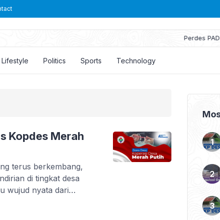
tact
Perdes PADes [Pendapatan Asli Desa]
Lifestyle
Politics
Sports
Technology
Mos
is Kopdes Merah
ang terus berkembang,
dirian di tingkat desa
tu wujud nyata dari
esa (Kopdes) Merah Putih,
 yang dirancang untuk