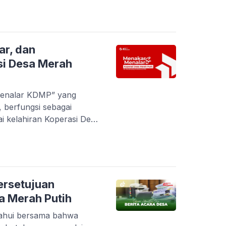
 praktik administrasi
ting untuk memastikan
ian pinjaman berjalan
keterlambatan angsuran
r, dan
i Desa Merah
enalar KDMP” yang
, berfungsi sebagai
ai kelahiran Koperasi Desa
erekam refleksi dari 141
(TPP) yang tersebar di
nsi di Indonesia. Para
amping Lokal Desa (PLD),
ersetujuan
a Merah Putih
tahui bersama bahwa