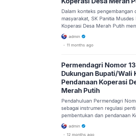
Koperasi Desa Merah P
kepemilikan, […]
Dalam konteks pengembangan 
masyarakat, SK Panitia Musdes 
Koperasi Desa Merah Putih me
sangat penting dalam pelaksan
admin
Dokumen ini tidak hanya menjadi 
.
11 months
ago
juga mencerminkan proses demo
keputusan yang mempengaruhi 
desa. Mari kita bahas lebih me
Permendagri Nomor 13
aspek penting dari […]
Dukungan Bupati/Wali 
Pendanaan Koperasi D
Merah Putih
Pendahuluan Permendagri Nomo
sebagai instrumen regulasi pen
pembentukan dan pendanaan Ko
Putih di seluruh kabupaten/kota
admin
menetapkan peran Bupati/Wali 
.
12 months
ago