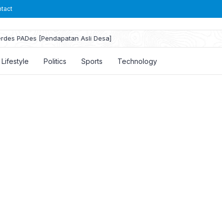
tact
rdes PADes [Pendapatan Asli Desa]
Lifestyle
Politics
Sports
Technology