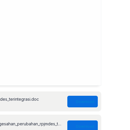
es_terintegrasi.doc
berita_acara_musdes_pengesahan_perubahan_rpjmdes_terintegrasi.doc