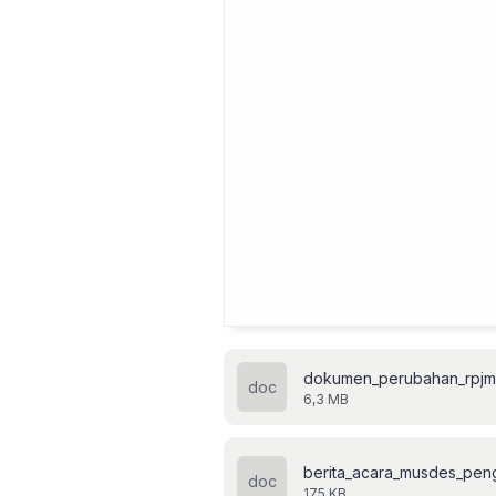
dokumen_perubahan_rpjmd
6,3 MB
175 KB