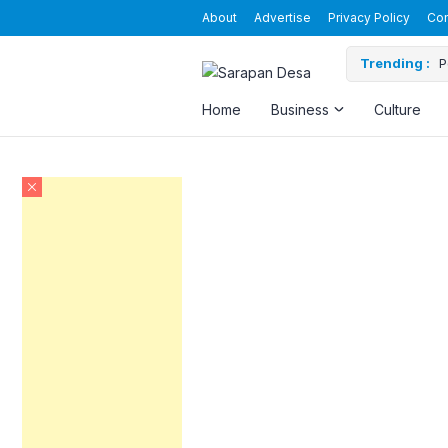
About
Advertise
Privacy Policy
Con
Trending :
P
Home
Business
Culture