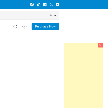
Download Dokumen RKP Desa, Lengkap dan
Purchase Now