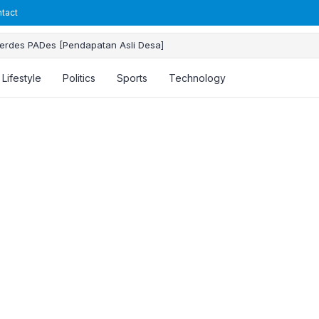
tact
erdes PADes [Pendapatan Asli Desa]
Lifestyle
Politics
Sports
Technology