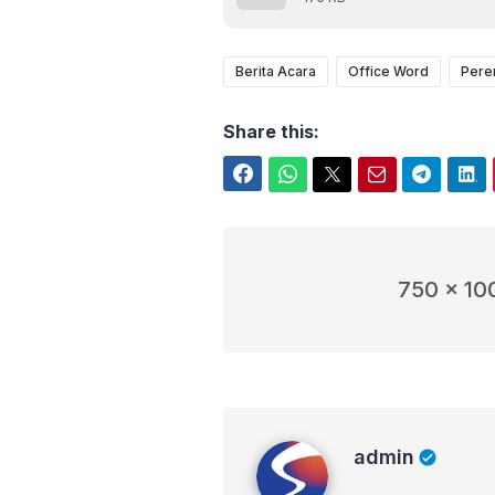
Berita Acara
Office Word
Pere
Share this:
Facebook
WhatsApp
Twitter
Email
Telegram
LinkedIn
750 x 10
admin
admin