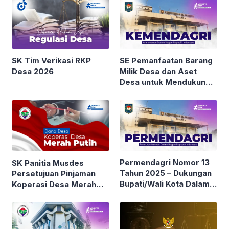
SK Tim Verikasi RKP
SE Pemanfaatan Barang
Desa 2026
Milik Desa dan Aset
Desa untuk Mendukung
Pengembangan Kopdes
Merah Putih
Permendagri Nomor 13
SK Panitia Musdes
Tahun 2025 – Dukungan
Persetujuan Pinjaman
Bupati/Wali Kota Dalam
Koperasi Desa Merah
Pendanaan Koperasi
Putih
Desa/Kelurahan Merah
Putih