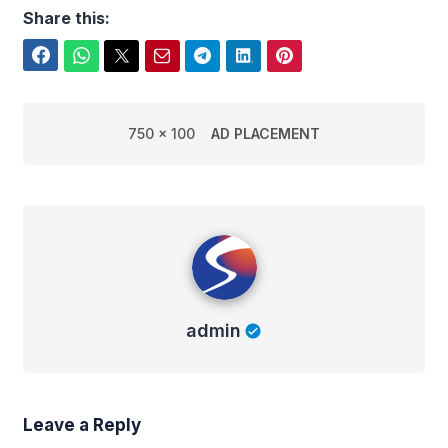
Share this:
Facebook
WhatsApp
Twitter
Email
Telegram
LinkedIn
Pinterest
750 x 100
AD PLACEMENT
admin
admin
Leave a Reply