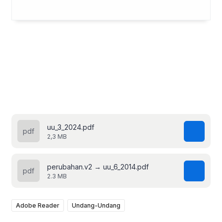
uu_3_2024.pdf
2,3 MB
perubahan.v2 → uu_6_2014.pdf
2.3 MB
Adobe Reader
Undang-Undang