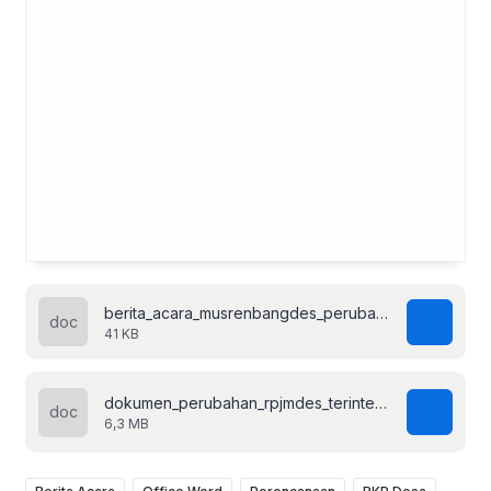
berita_acara_musrenbangdes_perubahan_rpjmdes_terintegrasi.doc
41 KB
dokumen_perubahan_rpjmdes_terintegrasi.doc
6,3 MB