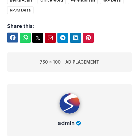
Berita Acara
Office Word
Perencanaan
RKP Desa
RPJM Desa
Share this:
Facebook
WhatsApp
Twitter
Email
Telegram
LinkedIn
Pinterest
750 x 100
AD PLACEMENT
admin
admin