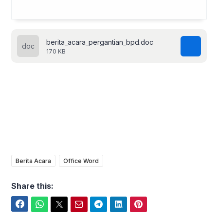
berita_acara_pergantian_bpd.doc
170 KB
Berita Acara
Office Word
Share this:
Facebook
WhatsApp
Twitter
Email
Telegram
LinkedIn
Pinterest