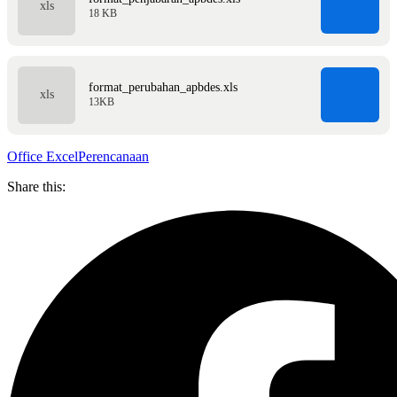
18 KB
format_perubahan_apbdes.xls
13KB
Office Excel
Perencanaan
Share this: