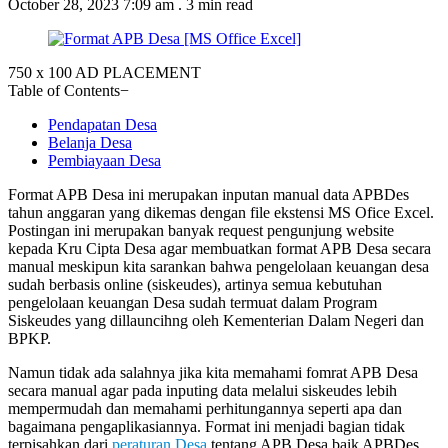
October 28, 2023 7:09 am
.
3 min read
750 x 100
AD PLACEMENT
Table of Contents
−
Pendapatan Desa
Belanja Desa
Pembiayaan Desa
Format APB Desa ini merupakan inputan manual data APBDes
tahun anggaran yang dikemas dengan file ekstensi MS Ofice Excel.
Postingan ini merupakan banyak request pengunjung website
kepada Kru Cipta Desa agar membuatkan format APB Desa secara
manual meskipun kita sarankan bahwa pengelolaan keuangan desa
sudah berbasis online (siskeudes), artinya semua kebutuhan
pengelolaan keuangan Desa sudah termuat dalam Program
Siskeudes yang dillauncihng oleh Kementerian Dalam Negeri dan
BPKP.
Namun tidak ada salahnya jika kita memahami fomrat APB Desa
secara manual agar pada inputing data melalui siskeudes lebih
mempermudah dan memahami perhitungannya seperti apa dan
bagaimana pengaplikasiannya. Format ini menjadi bagian tidak
terpisahkan dari
peraturan Desa
tentang APB Desa baik APBDes