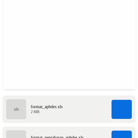
format_apbdes.xls
2 MB
format_penjabaran_apbdes.xls