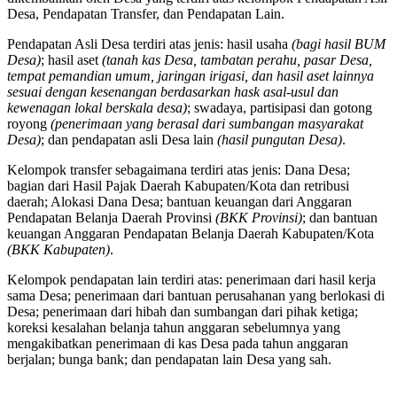
Desa, Pendapatan Transfer, dan Pendapatan Lain.
Pendapatan Asli Desa terdiri atas jenis: hasil usaha
(bagi hasil BUM
Desa)
; hasil aset
(tanah kas Desa, tambatan perahu, pasar Desa,
tempat pemandian umum, jaringan irigasi, dan hasil aset lainnya
sesuai dengan kesenangan berdasarkan hask asal-usul dan
kewenagan lokal berskala desa)
; swadaya, partisipasi dan gotong
royong
(penerimaan yang berasal dari sumbangan masyarakat
Desa)
; dan pendapatan asli Desa lain
(hasil pungutan Desa)
.
Kelompok transfer sebagaimana terdiri atas jenis: Dana Desa;
bagian dari Hasil Pajak Daerah Kabupaten/Kota dan retribusi
daerah; Alokasi Dana Desa; bantuan keuangan dari Anggaran
Pendapatan Belanja Daerah Provinsi
(BKK Provinsi)
; dan bantuan
keuangan Anggaran Pendapatan Belanja Daerah Kabupaten/Kota
(BKK Kabupaten)
.
Kelompok pendapatan lain terdiri atas: penerimaan dari hasil kerja
sama Desa; penerimaan dari bantuan perusahanan yang berlokasi di
Desa; penerimaan dari hibah dan sumbangan dari pihak ketiga;
koreksi kesalahan belanja tahun anggaran sebelumnya yang
mengakibatkan penerimaan di kas Desa pada tahun anggaran
berjalan; bunga bank; dan pendapatan lain Desa yang sah.