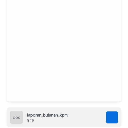
laporan_bulanan_kpm
849