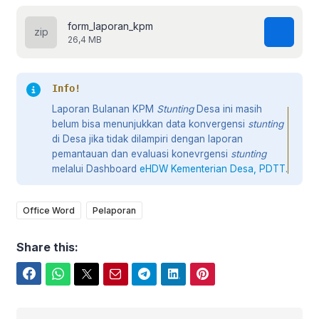
form_laporan_kpm
26,4 MB
Info!
Laporan Bulanan KPM
Stunting
Desa ini masih
belum bisa menunjukkan data konvergensi
stunting
di Desa jika tidak dilampiri dengan laporan
pemantauan dan evaluasi konevrgensi
stunting
melalui Dashboard
eHDW Kementerian Desa, PDTT
.
Office Word
Pelaporan
Share this:
Facebook
WhatsApp
Twitter
Email
Telegram
LinkedIn
Pinterest