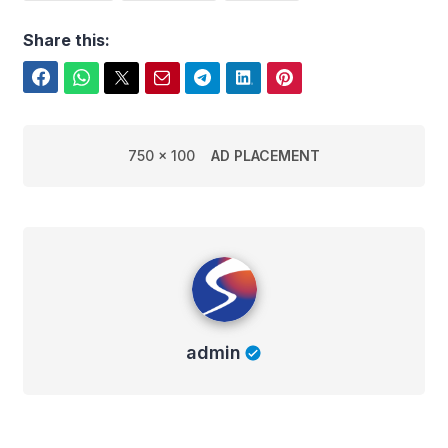
Share this:
Facebook
WhatsApp
Twitter
Email
Telegram
LinkedIn
Pinterest
750 x 100
AD PLACEMENT
admin
admin