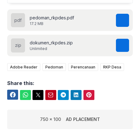
pedoman_rkpdes.pdf
17.2 MB
dokumen_rkpdes.zip
Unlimited
Adobe Reader
Pedoman
Perencanaan
RKP Desa
Share this:
Facebook
WhatsApp
Twitter
Email
Telegram
LinkedIn
Pinterest
750 x 100
AD PLACEMENT