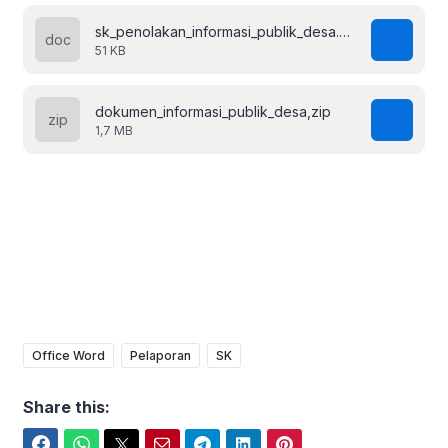
sk_penolakan_informasi_publik_desa.doc
51 KB
dokumen_informasi_publik_desa,zip
1,7 MB
Office Word
Pelaporan
SK
Share this:
Facebook
WhatsApp
Twitter
Email
Telegram
LinkedIn
Pinterest