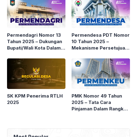
Permendagri Nomor 13
Permendesa PDT Nomor
Tahun 2025 – Dukungan
10 Tahun 2025 –
Bupati/Wali Kota Dalam
Mekanisme Persetujuan
Pendanaan Koperasi
dari Kepala Desa dalam
Desa/Kelurahan Merah
rangka Pembiayaan
Putih
Koperasi Desa Merah
Putih
SK KPM Penerima RTLH
PMK Nomor 49 Tahun
2025
2025 – Tata Cara
Pinjaman Dalam Rangka
Pendanaan Koperasi
Desa/Kelurahan Merah
Putih