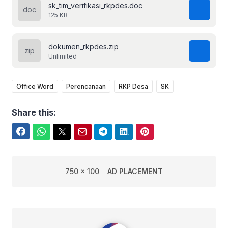
sk_tim_verifikasi_rkpdes.doc
125 KB
dokumen_rkpdes.zip
Unlimited
Office Word
Perencanaan
RKP Desa
SK
Share this:
Facebook
WhatsApp
Twitter
Email
Telegram
LinkedIn
Pinterest
750 x 100
AD PLACEMENT
admin