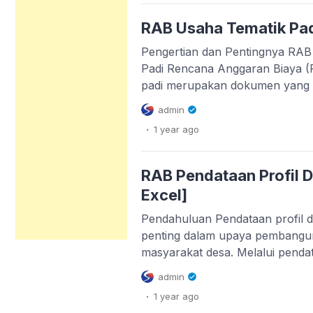
stabilitas pangan secara berkela
desa memiliki peranan penting
RAB Usaha Tematik Pa
pangan, salah satunya bawang
Pengertian dan Pentingnya RAB
komoditas […]
Padi Rencana Anggaran Biaya (
padi merupakan dokumen yang s
pengelolaan usaha pertanian se
admin
memuat perincian semua biaya 
.
1 year
ago
mulai dari pengadaan lahan, bibi
operasional dan pemasaran. De
usaha dapat merencanakan pe
RAB Pendataan Profil 
Excel]
Pendahuluan Pendataan profil 
penting dalam upaya pembang
masyarakat desa. Melalui pendat
dapat menghimpun informasi ya
admin
potensi, kebutuhan, dan karakte
.
1 year
ago
Sebagai bagian dari proses ini,