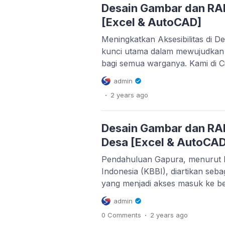
ILP Pemeriksaan Kesehatan Rut
Desain Gambar dan RAB
melakukan pemeriksaan keseha
[Excel & AutoCAD]
Meningkatkan Aksesibilitas di De
kunci utama dalam mewujudkan 
bagi semua warganya. Kami di 
bahwa setiap individu, tanpa ter
admin
menikmati fasilitas publik den
.
2 years
ago
Itulah mengapa kami berdedika
solusi desain dan perencanaan ya
Desain Gambar dan Rencana An
Desain Gambar dan RA
Desa [Excel & AutoCAD
Pendahuluan Gapura, menurut
Indonesia (KBBI), diartikan seb
yang menjadi akses masuk ke ber
pekarangan rumah hingga taman
admin
Namun, makna gapura jauh mel
.
0 Comments
2 years
ago
fisiknya. Ia menjelma menjadi s