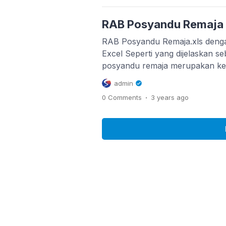
tersebut berdasarkan kelompok
oleh sejumlah kader Desa. Peny
RAB Posyandu Remaja [
merupakan upaya […]
RAB Posyandu Remaja.xls denga
Excel Seperti yang dijelaskan se
posyandu remaja merupakan keg
yang diperuntukkan khusus unt
admin
pengelolaannya dilakukan oleh 
.
0 Comments
3 years
ago
dengan keputusan Kepala Desa
remaja. Kegiatan Posyandu Rema
dilakukan oleh pemerintah Desa