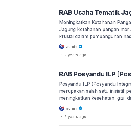
Anggaran Biaya (RAB) untuk ke
pendataan, dan pemutakhiran prof
RAB Usaha Tematik Ja
tidak hanya melibatkan pemerin
Meningkatkan Ketahanan Panga
Jagung Ketahanan pangan merup
krusial dalam pembangunan nas
ditangani untuk mencapai swa
admin
upaya meningkatkan ketahanan
.
2 years
ago
Desa, Pembangunan Daerah Tert
telah menerbitkan Keputusan M
Tahun 2025. Keputusan ini mem
RAB Posyandu ILP [Pos
penggunaan dana desa untuk k
Posyandu ILP (Posyandu Integr
merupakan salah satu inisiatif p
meningkatkan kesehatan, gizi, d
anak di masyarakat. Program ini
admin
dini dan bertujuan untuk membe
.
2 years
ago
terintegrasi yang meliputi peme
imunisasi, dan edukasi untuk o