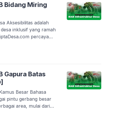
in: Posyandu ILP
 Bidang Miring
tan […]
sa Aksesibilitas adalah
desa inklusif yang ramah
CiptaDesa.com percaya
kecuali, berhak untuk
gan nyaman dan aman.
si untuk menyediakan
ng inovatif, seperti
ggaran Biaya (RAB) […]
B Gapura Batas
]
 Kamus Besar Bahasa
agai pintu gerbang besar
bagai area, mulai dari
-taman yang luas.
ampaui sekadar fungsi
imbol kehormatan,