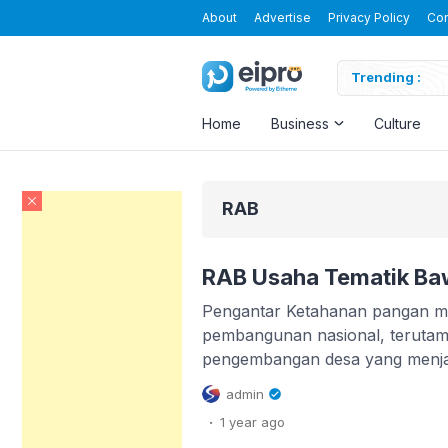
About
Advertise
Privacy Policy
Con
26
Trending :
Home
Business
Culture
RAB
RAB Usaha Tematik B
Pengantar Ketahanan pangan mer
pembangunan nasional, terutam
pengembangan desa yang menja
pangan di tingkat lokal. Ketaha
admin
tentang ketersediaan makanan, t
.
1 year
ago
mempertimbangkan aksesibilitas