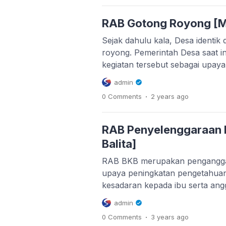
dibangun sebagai wujud pengh
yang datang berkunjung, atau 
RAB Gotong Royong [MS
peringatan […]
Sejak dahulu kala, Desa identik 
royong. Pemerintah Desa saat i
kegiatan tersebut sebagai upay
tradisi masyarakat Desa melalui 
admin
masyarakat Desa. Dan perlu p
.
0 Comments
2 years
ago
dalam penganggarannya atau m
Gotong Royong. Bulan Bakti G
(BBGRM) merupakan upaya unt
RAB Penyelenggaraan B
Balita]
RAB BKB merupakan pengangga
upaya peningkatan pengetahuan
kesadaran kepada ibu serta ang
Keluarga Balita atau BKB adala
admin
mengelola terkait pembinaan 
.
0 Comments
3 years
ago
melalui pola asuh yang benar ke