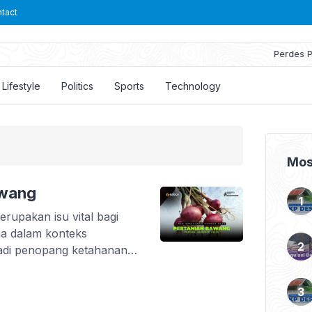
tact
Perdes PADes [Pendapatan Asli Desa]
Lifestyle
Politics
Sports
Technology
Mos
awang
upakan isu vital bagi
a dalam konteks
di penopang ketahanan
nan pangan bukan saja
etapi juga
, pemanfaatan, dan