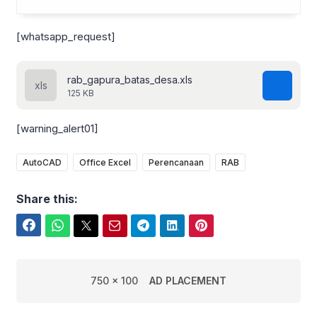
[whatsapp_request]
rab_gapura_batas_desa.xls
125 KB
[warning_alert01]
AutoCAD
Office Excel
Perencanaan
RAB
Share this:
Facebook
WhatsApp
Twitter
Email
Telegram
LinkedIn
Pinterest
750 x 100
AD PLACEMENT