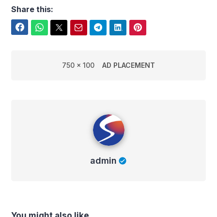
Share this:
Facebook
WhatsApp
Twitter
Email
Telegram
LinkedIn
Pinterest
750 x 100
AD PLACEMENT
admin
admin
You might also like