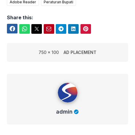
Adobe Reader
Peraturan Bupati
Share this:
Facebook
WhatsApp
Twitter
Email
Telegram
LinkedIn
Pinterest
750 x 100
AD PLACEMENT
admin
admin