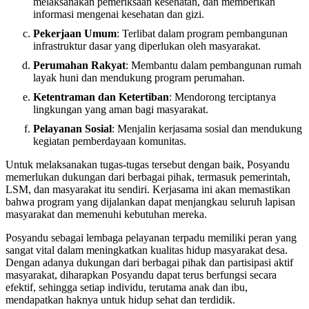
melaksanakan pemeriksaan kesehatan, dan memberikan
informasi mengenai kesehatan dan gizi.
Pekerjaan Umum
: Terlibat dalam program pembangunan
infrastruktur dasar yang diperlukan oleh masyarakat.
Perumahan Rakyat
: Membantu dalam pembangunan rumah
layak huni dan mendukung program perumahan.
Ketentraman dan Ketertiban
: Mendorong terciptanya
lingkungan yang aman bagi masyarakat.
Pelayanan Sosial
: Menjalin kerjasama sosial dan mendukung
kegiatan pemberdayaan komunitas.
Untuk melaksanakan tugas-tugas tersebut dengan baik, Posyandu
memerlukan dukungan dari berbagai pihak, termasuk pemerintah,
LSM, dan masyarakat itu sendiri. Kerjasama ini akan memastikan
bahwa program yang dijalankan dapat menjangkau seluruh lapisan
masyarakat dan memenuhi kebutuhan mereka.
Posyandu sebagai lembaga pelayanan terpadu memiliki peran yang
sangat vital dalam meningkatkan kualitas hidup masyarakat desa.
Dengan adanya dukungan dari berbagai pihak dan partisipasi aktif
masyarakat, diharapkan Posyandu dapat terus berfungsi secara
efektif, sehingga setiap individu, terutama anak dan ibu,
mendapatkan haknya untuk hidup sehat dan terdidik.