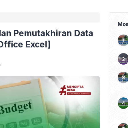
Mos
an Pemutakhiran Data
ffice Excel]
ad