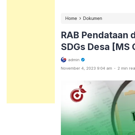
›
Home
Dokumen
RAB Pendataan d
SDGs Desa [MS O
admin
.
November 4, 2023 9:04 am
2 min re