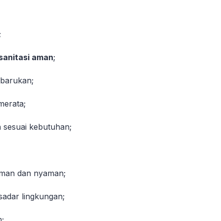
;
sanitasi aman
;
rbarukan;
erata;
a sesuai kebutuhan;
man dan nyaman;
sadar lingkungan;
m;