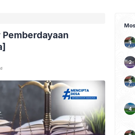
Mos
 Pemberdayaan
a]
ad