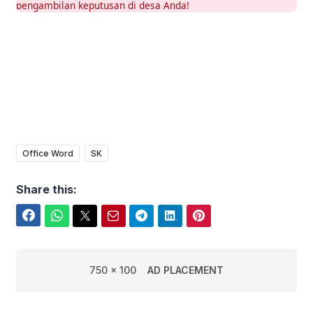
pengambilan keputusan di desa Anda!
Office Word
SK
Share this:
Facebook
WhatsApp
Twitter
Email
Telegram
LinkedIn
Pinterest
750 x 100
AD PLACEMENT