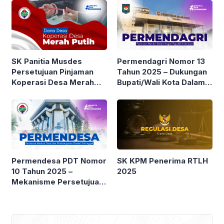
Merah Putih
Permendagri Nomor 13
SK Panitia Musdes
Tahun 2025 – Dukungan
Persetujuan Pinjaman
Bupati/Wali Kota Dalam
Koperasi Desa Merah
Pendanaan Koperasi
Putih
Desa/Kelurahan Merah
Putih
Permendesa PDT Nomor
SK KPM Penerima RTLH
10 Tahun 2025 –
2025
Mekanisme Persetujuan
dari Kepala Desa dalam
rangka Pembiayaan
Koperasi Desa Merah
Putih