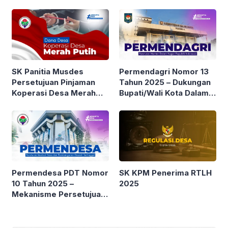
Pengembangan Kopdes
Merah Putih
Permendagri Nomor 13
SK Panitia Musdes
Tahun 2025 – Dukungan
Persetujuan Pinjaman
Bupati/Wali Kota Dalam
Koperasi Desa Merah
Pendanaan Koperasi
Putih
Desa/Kelurahan Merah
Putih
Permendesa PDT Nomor
SK KPM Penerima RTLH
10 Tahun 2025 –
2025
Mekanisme Persetujuan
dari Kepala Desa dalam
rangka Pembiayaan
Koperasi Desa Merah