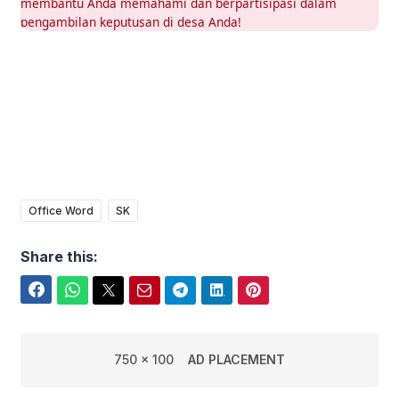
membantu Anda memahami dan berpartisipasi dalam
pengambilan keputusan di desa Anda!
Office Word
SK
Share this:
Facebook
WhatsApp
Twitter
Email
Telegram
LinkedIn
Pinterest
750 x 100
AD PLACEMENT