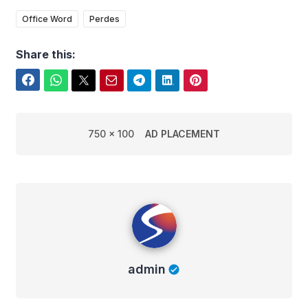
Office Word
Perdes
Share this:
Facebook
WhatsApp
Twitter
Email
Telegram
LinkedIn
Pinterest
750 x 100
AD PLACEMENT
admin
admin