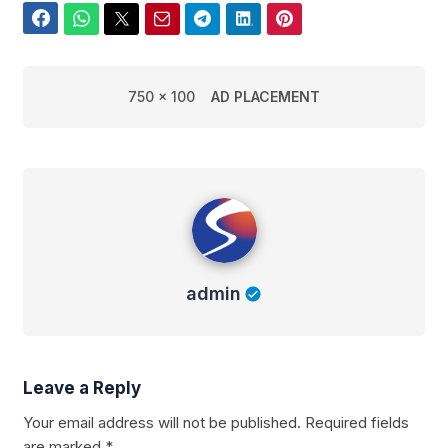
Facebook
WhatsApp
Twitter
Email
Telegram
LinkedIn
Pinterest
750 x 100
AD PLACEMENT
admin
admin
Leave a Reply
Your email address will not be published.
Required fields
are marked
*