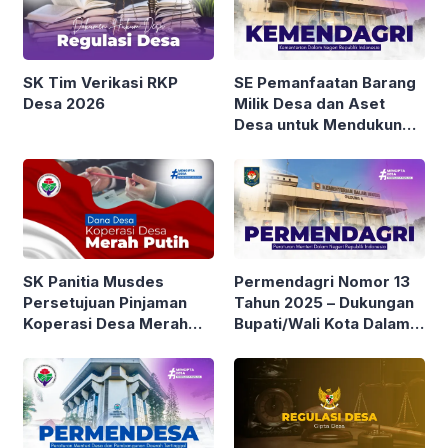
SK Tim Verikasi RKP
SE Pemanfaatan Barang
Desa 2026
Milik Desa dan Aset
Desa untuk Mendukung
Pengembangan Kopdes
Merah Putih
Permendagri Nomor 13
SK Panitia Musdes
Tahun 2025 – Dukungan
Persetujuan Pinjaman
Bupati/Wali Kota Dalam
Koperasi Desa Merah
Pendanaan Koperasi
Putih
Desa/Kelurahan Merah
Putih